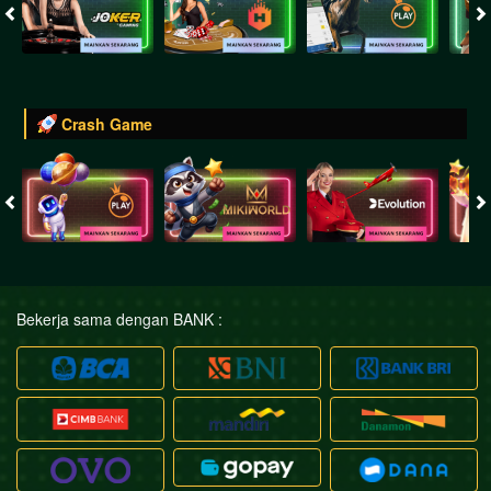
Crash Game
Bekerja sama dengan BANK :